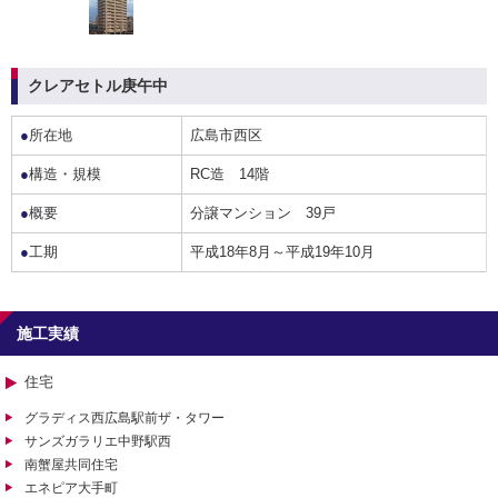
クレアセトル庚午中
●
所在地
広島市西区
●
構造・規模
RC造 14階
●
概要
分譲マンション 39戸
●
工期
平成18年8月～平成19年10月
施工実績
住宅
グラディス西広島駅前ザ・タワー
サンズガラリエ中野駅西
南蟹屋共同住宅
エネピア大手町