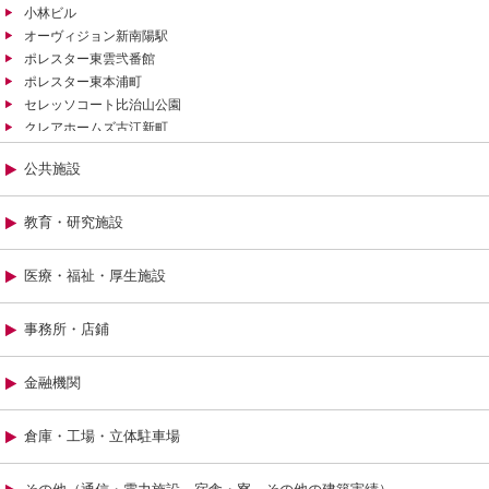
小林ビル
オーヴィジョン新南陽駅
ポレスター東雲弐番館
ポレスター東本浦町
セレッソコート比治山公園
クレアホームズ古江新町
レジデンス段原南一丁目
公共施設
二反田ビル
クレアホームズ牛田中
プレディア皆実町
教育・研究施設
ポレスター東雲
レジデンス岩国駅東
医療・福祉・厚生施設
Ｂｅｌｌｅｓ大州
上幟町マンション
事務所・店鋪
オーヴィジョン桜木
富士見町ビル
グランテリオス舟入中町
金融機関
オーヴィジョン岩国駅前Ⅱ
ポレスター大町西
倉庫・工場・立体駐車場
サンパーク梅園町
サンズガラリエ中山南