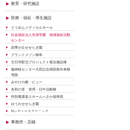
教育・研究施設
医療・福祉・厚生施設
どうめんメディカルモール
社会福祉法人光清学園 地域福祉活動
センター
四季が丘せせらぎ園
グランドメゾン御幸
廿日市駅北プロジェクト複合施設棟
脳神経センター大田記念病院新外来棟
増築
みやけの郷・ビュー
友和の里 管理・日中活動棟
特別養護老人ホームへさか福寿苑
ゆうわせせらぎ園
Nレディースクリニック
特別養護老人ホームあすらや荘改築
事務所・店鋪
廿日市ケアセンターそよ風