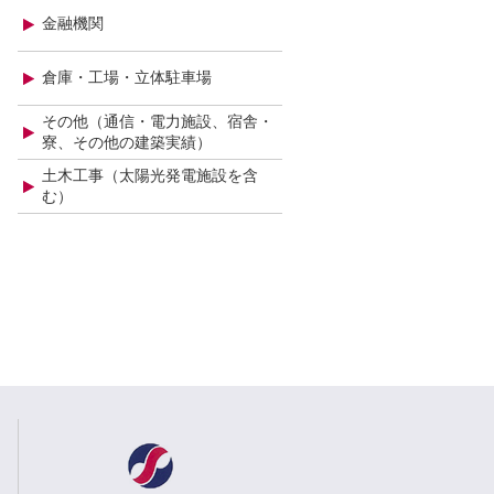
特別養護老人ホームサンライズ大池
金融機関
八千代病院（第2期）
蒲刈町国民健康保険直営診療所
倉庫・工場・立体駐車場
(財)広島青少年文化センター増改築
その他（通信・電力施設、宿舎・
寮、その他の建築実績）
土木工事（太陽光発電施設を含
む）
ー