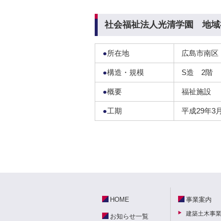
社会福祉法人光清学園 地域
●
所在地
広島市南区
●
構造・規模
S造 2階
●
概要
福祉施設
●
工期
平成29年3
HOME
事業案内
建築土木事
お知らせ一覧