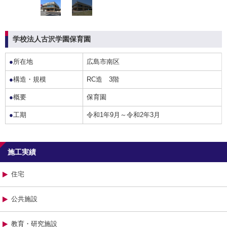
学校法人古沢学園保育園
●
所在地
広島市南区
●
構造・規模
RC造 3階
●
概要
保育園
●
工期
令和1年9月～令和2年3月
施工実績
住宅
公共施設
教育・研究施設