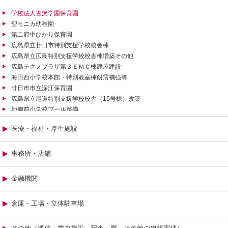
学校法人古沢学園保育園
聖モニカ幼稚園
第二府中ひかり保育園
広島県立廿日市特別支援学校校舎棟
広島県立広島特別支援学校校舎棟増築その他
広島テクノプラザ第３ＥＭＣ棟建屋建設
海田西小学校本館・特別教室棟耐震補強等
廿日市市立深江保育園
広島県立尾道特別支援学校校舎（15号棟）改築
地御前小学校プール整備
広島県立向原高等学校屋内運動場改築
医療・福祉・厚生施設
広島テクノプラザ第2 EMC棟建設
広島県立広島観音高等学校校舎（1号棟）改築
広島県立加計高等学校屋内運動場兼講堂改築
事務所・店鋪
日本赤十字広島看護大学（第1工区）(JV）
金融機関
倉庫・工場・立体駐車場