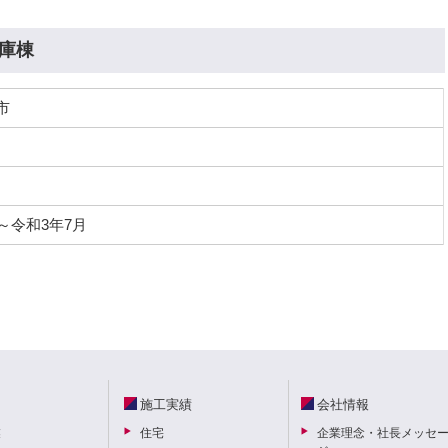
庫棟
市
～令和3年7月
施工実績
会社情報
業
住宅
企業理念・社長メッセ