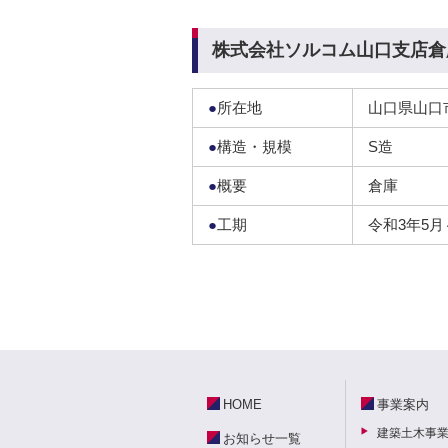
株式会社ソルコム山口支店倉
●
所在地
山口県山口
●
構造・規模
S造
●
概要
倉庫
●
工期
令和3年5月
HOME
事業案内
建築土木事
お知らせ一覧