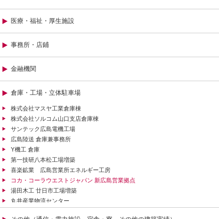
医療・福祉・厚生施設
事務所・店鋪
金融機関
倉庫・工場・立体駐車場
株式会社マスヤ工業倉庫棟
株式会社ソルコム山口支店倉庫棟
サンテック広島電機工場
広島陸送 倉庫兼事務所
Y機工 倉庫
第一技研八本松工場増築
喜楽鉱業 広島営業所エネルギー工房
コカ・コーラウエストジャパン 新広島営業拠点
湯田木工 廿日市工場増築
丸井産業物流センター